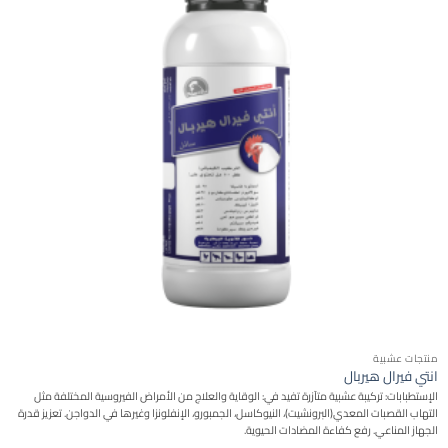
منتجات عشبية
انتي فيرال هيربال
الإستطبابات: تركيبة عشبية متآزرة تفيد في: الوقاية والعلاج من الأمراض الفيروسية المختلفة مثل
التهاب القصبات المعدي(البرونشيت)، النيوكاسل، الجمبورو، الإنفلونزا وغيرها في الدواجن. تعزيز قدرة
الجهاز المناعي. رفع كفاءة المضادات الحيوية.