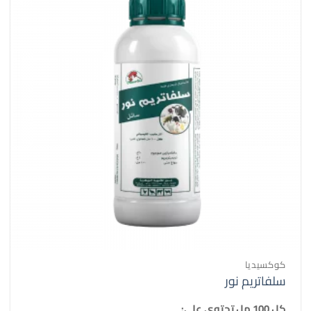
كوكسيديا
سلفاتريم نور
كل 100 مل تحتوي على: