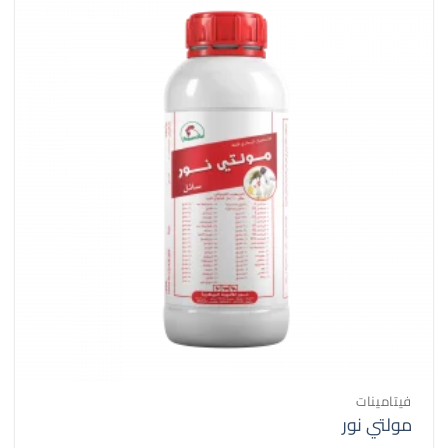
فيتامينات
مولتي نور