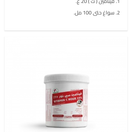
فيتامين ( ث ) 20 غ.
سواغ حتى 100 مل.