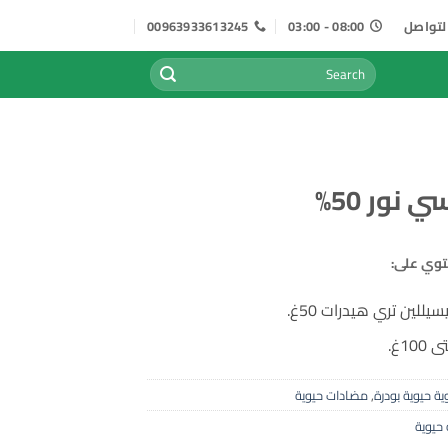
لتواصل
08:00 - 03:00
00963933613245
البحث
عن:
نور 50%
للين تري هيدرات 50غ.
10غ.
ية حيوية بودرة
,
مضادات حيوية
 حيوية