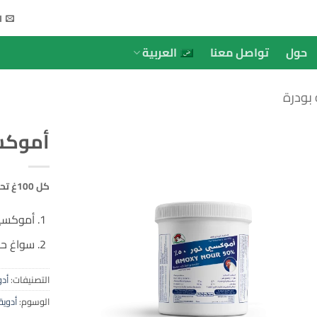
ا
حول
تواصل معنا
العربية
 بودرة
أموكسي 
كل 100غ تحتوي على:
أموكسيسي
سواغ حتى 0
التصنيفات:
أدو
الوسوم:
أدوية