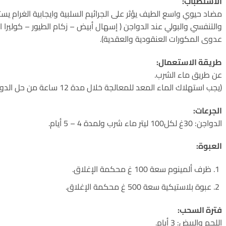
الاستطباب:
مضاد حيوي واسع الطيف يؤثر على الجرائيم السلبية وايجابية الغرام 
والتنفسي والبولي عند الدواجن ( إسهال أبيض – زكام الطيور – كوليرا ا
عدوى المكورات العنقودية والعقدية).
طريقة الاستعمال:
عن طريق ماء الشرب.
(يجب استهلاك الماء المعد للمعالجة خلال مدة 12 ساعة من حل الدواء).
الجرعات:
الدواجن: 30غ لكل100 ليتر ماء شرب ولمدة 4 – 5 أيام.
العبوة:
ظرف ألمينوم سعة 100 غ محكمة الإغلاق.
عبوة بلاستيكية سعة 500 غ محكمة الإغلاق.
فترة السحب:
اللحم والبيض: 3 أيام.