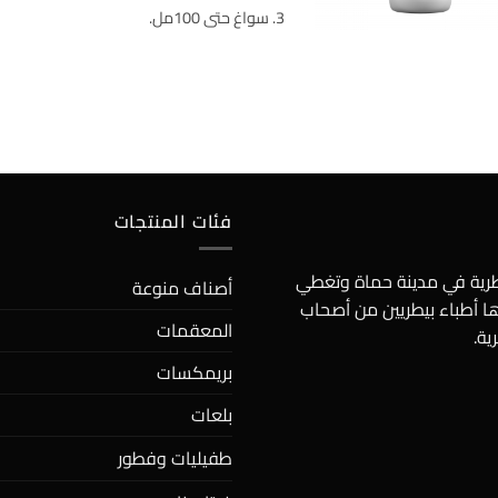
سواغ حتى 100مل.
فئات المنتجات
يطرية في مدينة حماة وتغطي
أصناف منوعة
ها أطباء بيطريين من أصحاب
المعقمات
ية.
بريمكسات
بلعات
طفيليات وفطور