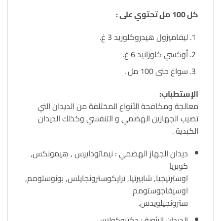
كل 100 مل تحتوي على :
ليفاميزول هيدروكلوريد 3 غ.
أوكسي كلوزانيد 6 غ.
سواغ حتى 100 مل .
الإستطباب:
معالجة ومكافحة الأنواع المختلفة من الديدان التي
تصيب الجهازين الهضمي و التنفسي وكذلك الديدان
الكبدية .
ديدان الجهاز الهضمي : نيماتودايرس , هيمونكس,
كوبريا
اوسترتيجيا, شابيرتيا, ترايكوسترونجايلس, بونوستومم,
اوسيفاجوستومم
سترونجيلويدس.
الديدان الرئوية : دكتيوكولاس.