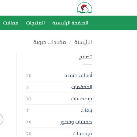
خطي
لمحتوى
الصفحة الرئيسية
المنتجات
مقالات
الرئيسية
/
مضادات حيوية
تصفح
أصناف منوعة
(11)
المعقمات
(6)
بريمكسات
(10)
بلعات
(7)
طفيليات وفطور
(11)
فيتامينات
(23)