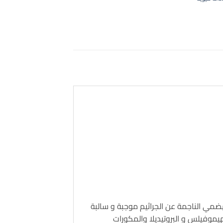
هضمي الناجمة عن الجراثيم موجبة و سالبة
لهيموفيلس و البروتيديلا والمكورات