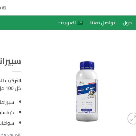
ا
حول
تواصل معنا
العربية
سبيران
التركيب ال
کل 100 مل تحتوي على:
سبيرامايسي
كولستين سلف
سواغات حتى
التصنيف:
مضاد