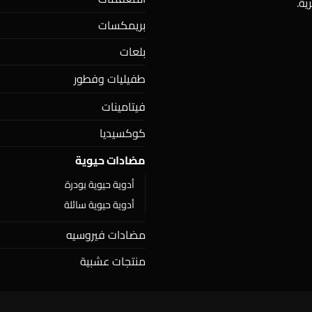
ية.
بريمكسات
بلعات
طفيليات وفطور
فيتامينات
كوكسيديا
مضادات حيوية
أدوية حيوية بودرة
أدوية حيوية سائلة
مضادات فيروسيه
منتجات عشبية