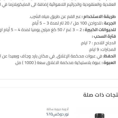
العقدية والعنقودية والجراثيم اللاهوائية إضافة الى المايكوبلازما في ا
طريقة الاستخدام :
عبر الفم عن طريق مياه الشرب.
الجرعة :
للدواجن 100 مل / 20 لتر لمدة 3 – 5 أيام.
للحيوانات الكبيرة :
2 – 3 غم / 50 كغ مرتين يوميا لمدة 4 – 5 أيام او حسب راي الطبيب المعالج.
فترة السحب :
الدجاج اللاحم : 7 ايام.
المجترات: 9 ايام.
الحفظ:
في عبوات محكمة الإغلاق, في مكان بارد وجاف وبعيدا عن ال
العبوة :
عبوة بلاستيكية محكمة الاغلاق سعة ( 1000 ) مل.
جات ذات صلة
أدوية حيوية سائلة
نور دوكس10%