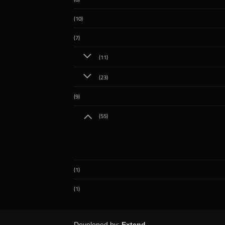
(10)
(7)
(11)
(23)
(9)
(55)
(1)
(1)
Developed by:
Extend