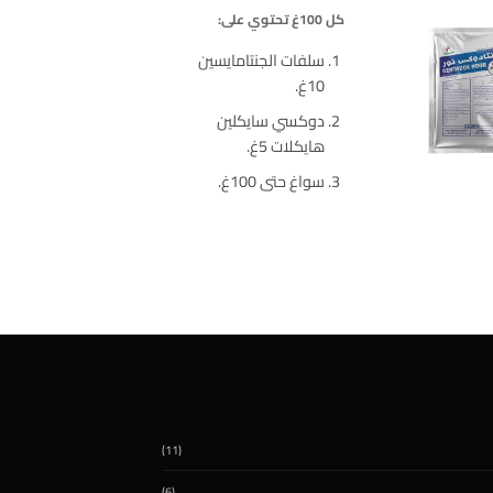
كل 100غ تحتوي على:
سلفات الجنتامايسين
10غ.
دوكسي سايكلين
هايكلات 5غ.
سواغ حتى 100غ.
(11)
(6)