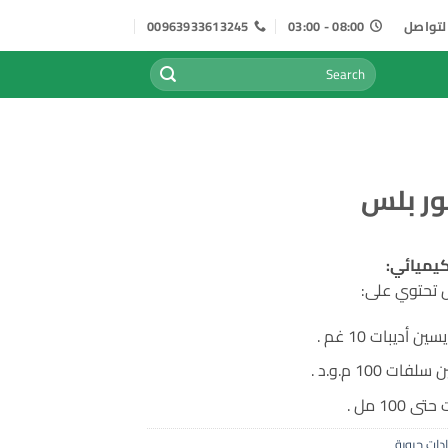
لتواصل
08:00 - 03:00
00963933613245
البحث
عن:
ور بلس
كيميائي:
ن أديبات 10 غم .
ات 100 م.و.د .
 100 مل .
ات حيوية