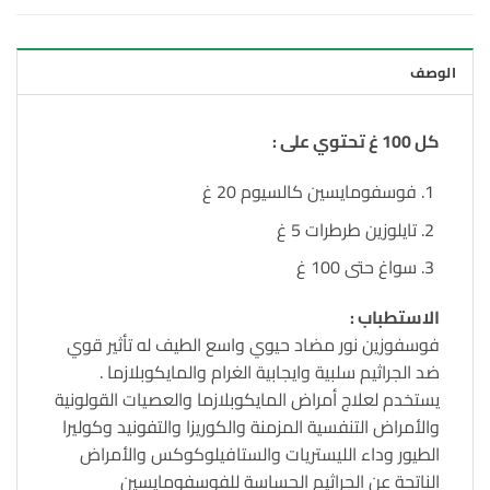
الوصف
كل 100 غ تحتوي على :
فوسفومايسين كالسيوم 20 غ
تايلوزين طرطرات 5 غ
سواغ حتى 100 غ
الاستطباب :
فوسفوزين نور مضاد حيوي واسع الطيف له تأثير قوي
ضد الجراثيم سلبية وايجابية الغرام والمايكوبلازما .
يستخدم لعلاج أمراض المايكوبلازما والعصيات القولونية
والأمراض التنفسية المزمنة والكوريزا والتفونيد وكوليرا
الطيور وداء الليستريات والستافيلوكوكس والأمراض
الناتجة عن الجراثيم الحساسة للفوسفومايسين