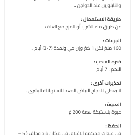
والتايلوزين عند الدواجن ..
طريقة الاستعمال :
عن طريق ماء الشرب أو المزج مع العلف .
الجرعات :
160 ملغ لكل 1 كغ وزن حي ولمدة (7-3) أيام ..
فترة السحب :
اللحم : 7 أيام
تحذيرات آخرى :
لا يعطي للدجاج البياض المعد للاستهلاك البشري .
العبوة :
عبوة بلاستيكة سعة 200 غ
الحفظ :
في عبوات محكمة الاغلاق في مكان بارد وجاف ( 5 –