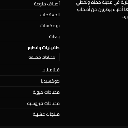
يطرية في مدينة حماة وتغطي
أصناف منوعة
ها أطباء بيطريين من أصحاب
المعقمات
ية.
بريمكسات
بلعات
طفيليات وفطور
مضادات مختلفة
فيتامينات
كوكسيديا
مضادات حيوية
مضادات فيروسيه
منتجات عشبية