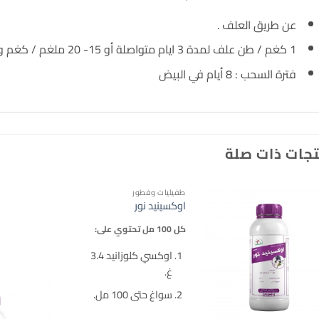
عن طريق العلف .
1 كغم / طن علف لمدة 3 ايام متواصلة أو 15- 20 ملغم / كغم وزن جسم حي أو حسب رأي الطبيب المعالج.
فترة السحب : 8 أيام في البيض
جات ذات صلة
طفيليات وفطور
اوكسينيد نور
كل 100 مل تحتوي على:
اوكسي كلوزانيد 3.4
غ.
سواغ حتى 100 مل.