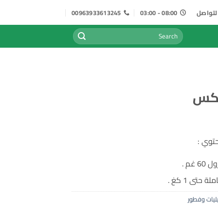
لتواصل
08:00 - 03:00
00963933613245
البحث
عن:
كس
6 غم .
ة حتى 1 كغ .
يات وفطور