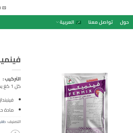
ا
حول
تواصل معنا
العربية
فينمي
التركيب :
كل 1 كغ يحتوي :
فينبندازول 0
مادة حامل
التصنيف:
طفيل