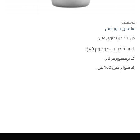
كوكسيديا
سلفاتريم نور بلس
كل 100 مل تحتوي على:
سلفاديازين صوديوم 40غ.
تريميتوبريم 8غ.
سواغ حتى 100مل.