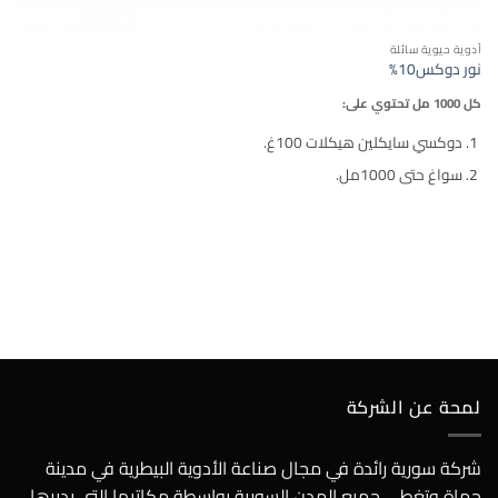
أدوية حيوية سائلة
نور دوكس10%
كل 1000 مل تحتوي على:
دوكسي سايكلين هيكلات 100غ.
سواغ حتى 1000مل.
لمحة عن الشركة
شركة سورية رائدة في مجال صناعة الأدوية البيطرية في مدينة
حماة وتغطي جميع المدن السورية بواسطة مكاتبها التي يديرها