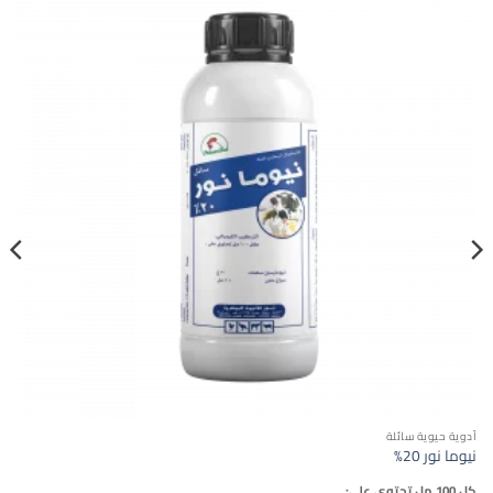
أدوية حيوية سائلة
نيوما نور 20%
كل 100 مل تحتوي على: