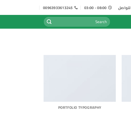
لتواصل
08:00 - 03:00
00963933613245
البحث
عن:
PORTFOLIO TYPOGRAPHY